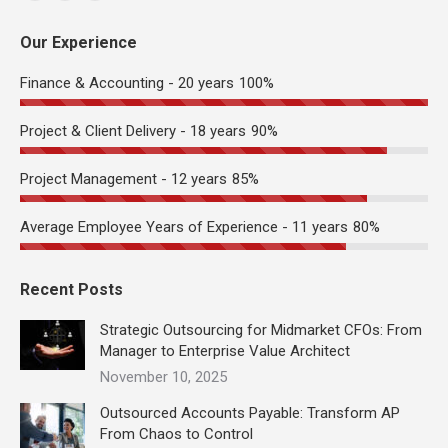
page
page
page
Our Experience
opens
opens
opens
in
in
in
Finance & Accounting - 20 years
100%
new
new
new
window
window
window
Project & Client Delivery - 18 years
90%
Project Management - 12 years
85%
Average Employee Years of Experience - 11 years
80%
Recent Posts
Strategic Outsourcing for Midmarket CFOs: From
Manager to Enterprise Value Architect
November 10, 2025
Outsourced Accounts Payable: Transform AP
From Chaos to Control