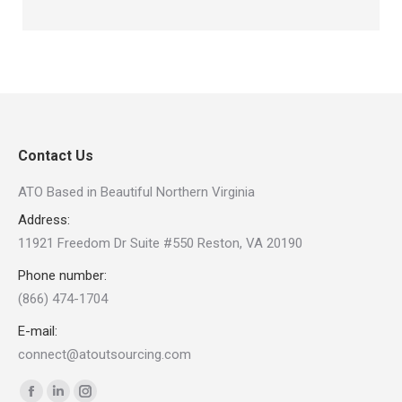
Contact Us
ATO Based in Beautiful Northern Virginia
Address:
11921 Freedom Dr Suite #550 Reston, VA 20190
Phone number:
(866) 474-1704
E-mail:
connect@atoutsourcing.com
Find us on:
Facebook
Linkedin
Instagram